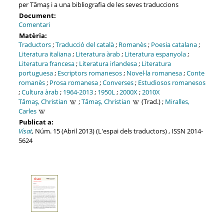
per Tămaş i a una bibliografia de les seves traduccions
Document:
Comentari
Matèria:
Traductors
;
Traducció del català
;
Romanès
;
Poesia catalana
;
Literatura italiana
;
Literatura àrab
;
Literatura espanyola
;
Literatura francesa
;
Literatura irlandesa
;
Literatura
portuguesa
;
Escriptors romanesos
;
Novel·la romanesa
;
Conte
romanès
;
Prosa romanesa
;
Converses
;
Estudiosos romanesos
;
Cultura àrab
;
1964-2013
;
1950L
;
2000X
;
2010X
Tămaş, Christian
;
Tămaş, Christian
(Trad.) ;
Miralles,
Carles
Publicat a:
Visat
, Núm. 15 (Abril 2013) (L'espai dels traductors) , ISSN 2014-
5624