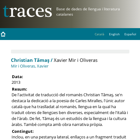
Català
English
Español
Christian Tămaş /
Xavier Mir i Oliveras
Mir i Oliveras, Xavier
Data:
2013
Resum:
De l'activitat de traducció del romanès Christian Tămaş, se'n
destaca la dedicació a la poesia de Carles Miralles, l'únic autor
català que ha traslladat al romanès, llengua en la qual ha
traduït obres de llengües ben diverses, especialment de l'italià i
de l'àrab. De fet, Tămaş és un estudiós de la llengua i la cultura
àrabs. També compta amb obra narrativa pròpia.
Contingut:
Inclou, en una pestanya lateral, enllaços a un fragment traduït