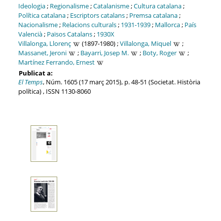
Ideologia
;
Regionalisme
;
Catalanisme
;
Cultura catalana
;
Política catalana
;
Escriptors catalans
;
Premsa catalana
;
Nacionalisme
;
Relacions culturals
;
1931-1939
;
Mallorca
;
País
Valencià
;
Països Catalans
;
1930X
Villalonga, Llorenç
(1897-1980) ;
Villalonga, Miquel
;
Massanet, Jeroni
;
Bayarri, Josep M.
;
Boty, Roger
;
Martínez Ferrando, Ernest
Publicat a:
El Temps
, Núm. 1605 (17 març 2015), p. 48-51 (Societat. Història
política) , ISSN 1130-8060