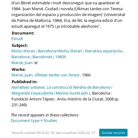
d'un llibret estimable i molt desconegut que va aparèixer el
1984: 'Juan Marsé. Ciudad i novela (Últimas tardes con Teresa:
organización del espacio y producción de imagen)' (Universitat
de Palma de Mallorca, 1984). Era, de fet, la segona edició d'un
estudi aparegut el 1975 i ja introbable aleshores".
Document:
Estudi
Subject:
Motiu literari
;
Barcelona=Motiu literari
;
Narrativa espanyola
;
Barcelona
;
Barcelonès
;
1960X
Marsé, Juan
Works:
Marsé, Juan
.
Últimas tardes con Teresa
. 1966
Published in:
Narratives urbanes. La construcció literària de Barcelona /
Margarida Casacuberta i Marina Gustà (eds.)
, Barcelona :
Fundació Antoni Tàpies : Arxiu Històric de la Ciutat, 2008 (p.
231-249)
The record appears in these collections:
Document type
>
Studies
Record created 2014-02-18, last modified 2026-02-15
Similar records