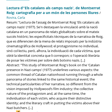
Lectura d''Els catalans als camps nazis', de Montserrat
Roig: cartografia per a un món de les persones lliures
/
Rovira, Carla
Resum: "Lectura de l'assaig de Montserrat Roig 'Els catalans als
camps nazis' (1977). Se'n destaquen la vinculació amb la nació
catalana en un panorama de relats globalitzats sobre el mateix
succés històric; les especificitats tècniques de la narrativa de Roig,
que es diferencien de la mena de relats imposats per la indústria
cinematogràfica de Hollywood; el protagonisme no individual,
sinó col·lectiu, però, alhora, la individuació de cada víctima, que
obté la identitat concreta que li correspon; o l'operació literària
de posar les víctimes per sobre dels botxins nazis. [...]
Abstract: "This study of Montserrat Roig's book on the 'Catalan
presence in Nazi camps' (1977) underlines various aspects: the
common thread of Catalan nationhood running through a whole
panorama of stories linked to the same historical event; the
technical particularities of her narrative, so different from the
vision imposed by Hollywood’s film industry; the collective
nature of the protagonism and, at the same time, the
individuation of each victim, who acquire their distinctive
identity; and the literary craft in putting the victims above their
Nazi butchers. [...]