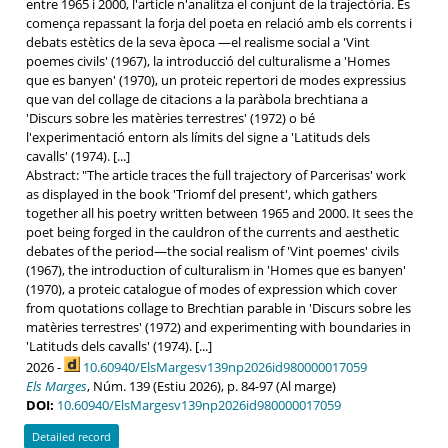
entre 1965 i 2000, l'article n'analitza el conjunt de la trajectòria. Es
comença repassant la forja del poeta en relació amb els corrents i
debats estètics de la seva època —el realisme social a 'Vint
poemes civils' (1967), la introducció del culturalisme a 'Homes
que es banyen' (1970), un proteic repertori de modes expressius
que van del collage de citacions a la paràbola brechtiana a
'Discurs sobre les matèries terrestres' (1972) o bé
l'experimentació entorn als límits del signe a 'Latituds dels
cavalls' (1974). [...]
Abstract: "The article traces the full trajectory of Parcerisas' work
as displayed in the book 'Triomf del present', which gathers
together all his poetry written between 1965 and 2000. It sees the
poet being forged in the cauldron of the currents and aesthetic
debates of the period—the social realism of 'Vint poemes' civils
(1967), the introduction of culturalism in 'Homes que es banyen'
(1970), a proteic catalogue of modes of expression which cover
from quotations collage to Brechtian parable in 'Discurs sobre les
matèries terrestres' (1972) and experimenting with boundaries in
'Latituds dels cavalls' (1974). [...]
2026 -
10.60940/ElsMargesv139np2026id980000017059
Els Marges
, Núm. 139 (Estiu 2026), p. 84-97 (Al marge)
DOI:
10.60940/ElsMargesv139np2026id980000017059
Detailed record