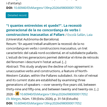
i d'antany)
DOI:
10.60940/ElsMargesv139np2026id980000017053
Detailed record
"I quantes entrevistes et quede?". La recessió
generacional de la no concordança de verbs i
construccions inacusatius al Pallars
/
Escolà Sallán, Laia
(Universitat Autònoma de Barcelona)
Resum: "En aquest treball analitzem la recessió de la no
concordança en verbs i construccions inacusatius, un tret
característic del català nord-occidental, en el subdialecte pallarès.
L'estudi de tres generacions permet delimitar el ritme de retrocés
del fenomen i descriure'n l'estat actual. [...]
Abstract: This study analyses the decline of non-agreement in
unaccusative verbs and constructions, a feature of North-
Western Catalan, within the Pallares subdialect. Its rate of retreat
and its current state are established by examining three
generations of speakers —over seventy-five years old, between
thirty-nine and fifty-one, and between twenty and twenty-six. [...]
2026 -
10.60940/ElsMargesv139np2026id980000017052
Els Marges
, Núm. 139 (Estiu 2026), p. 31-54 (Estudis)
DOI:
10.60940/ElsMargesv139np2026id980000017052