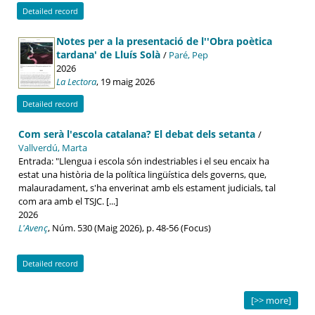
Detailed record
Notes per a la presentació de l''Obra poètica
tardana' de Lluís Solà
/
Paré, Pep
2026
La Lectora
, 19 maig 2026
Detailed record
Com serà l'escola catalana? El debat dels setanta
/
Vallverdú, Marta
Entrada: "Llengua i escola són indestriables i el seu encaix ha
estat una història de la política lingüística dels governs, que,
malauradament, s'ha enverinat amb els estament judicials, tal
com ara amb el TSJC. [...]
2026
L'Avenç
, Núm. 530 (Maig 2026), p. 48-56 (Focus)
Detailed record
[>> more]