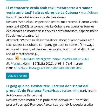
El metateatre venia amb taxi: metateatre a 'L'amor
venia amb taxi' i altres obres de La Cubana
/
Martí Clotet,
Pau
(Universitat Autònoma de Barcelona)
Resum: "Amb el seu espectacle teatral més recent, 'L'amor venia
amb taxi' (2025), la companyia La Cubana recupera les formes
explorades en moltes de les seves obres anteriors, especialment
l'ús del metateatre. [...]
Abstract: "With their latest theatrical show, 'L'amor venia amb
taxi' (2025), La Cubana company go back to some of the ways
explored in many of their earlier works, but most of all to their
use of metatheatre. [...]
2026 -
10.60940/ElsMargesv139np2026id980000017060
Els Marges
, Núm. 139 (Estiu 2026), p. 98-117 (Al marge)
DOI:
10.60940/ElsMargesv139np2026id980000017060
Detailed record
El goig que no s'exhaureix. Lectura de 'Triomf del
present', de Francesc Parcerisas
/
Ballart, Pere
(Universitat
Autònoma de Barcelona)
Resum: "Amb motiu de la publicació del volum 'Triomf del
present', en què Francesc Parcerisas reuneix la poesia escrita