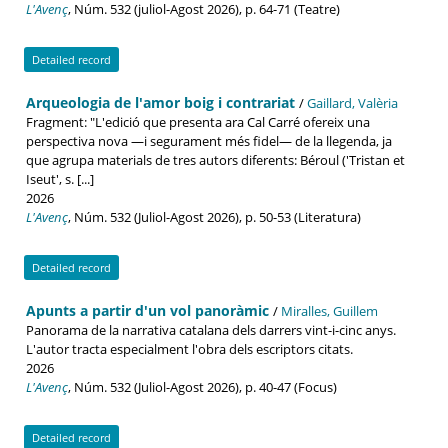
L'Avenç
, Núm. 532 (juliol-Agost 2026), p. 64-71 (Teatre)
Detailed record
Arqueologia de l'amor boig i contrariat
/
Gaillard, Valèria
Fragment: "L'edició que presenta ara Cal Carré ofereix una
perspectiva nova —i segurament més fidel— de la llegenda, ja
que agrupa materials de tres autors diferents: Béroul ('Tristan et
Iseut', s. [...]
2026
L'Avenç
, Núm. 532 (Juliol-Agost 2026), p. 50-53 (Literatura)
Detailed record
Apunts a partir d'un vol panoràmic
/
Miralles, Guillem
Panorama de la narrativa catalana dels darrers vint-i-cinc anys.
L'autor tracta especialment l'obra dels escriptors citats.
2026
L'Avenç
, Núm. 532 (Juliol-Agost 2026), p. 40-47 (Focus)
Detailed record