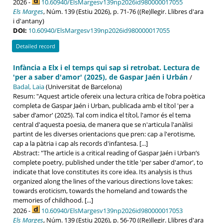
2026 -
10.60940/ElsMargesv139np2026id980000017055
Els Marges
, Núm. 139 (Estiu 2026), p. 71-76 ((Re)llegir. Llibres d'ara
i d'antany)
DOI:
10.60940/ElsMargesv139np2026id980000017055
Detailed record
Infància a Elx i el temps qui sap si retrobat. Lectura de
'per a saber d'amor' (2025), de Gaspar Jaén i Urbán
/
Badal, Laia
(Universitat de Barcelona)
Resum: "Aquest article ofereix una lectura crítica de l’obra poètica
completa de Gaspar Jaén i Urban, publicada amb el títol 'per a
saber d’amor' (2025). Tal com indica el títol, l'amor és el tema
central d'aquesta poesia, de manera que se n'articula l'anàlisi
partint de les diverses orientacions que pren: cap a l'erotisme,
cap a la pàtria i cap als records d'infantesa. [...]
Abstract: "The article is a critical reading of Gaspar Jaén i Urban’s
complete poetry, published under the title 'per saber d'amor', to
indicate that love constitutes its core idea. Its analysis is thus
organized along the lines of the various directions love takes:
towards eroticism, towards the homeland and towards the
memories of childhood. [...]
2026 -
10.60940/ElsMargesv139np2026id980000017053
Els Marges
, Núm. 139 (Estiu 2026), p. 56-70 ((Re)llegir. Llibres d'ara