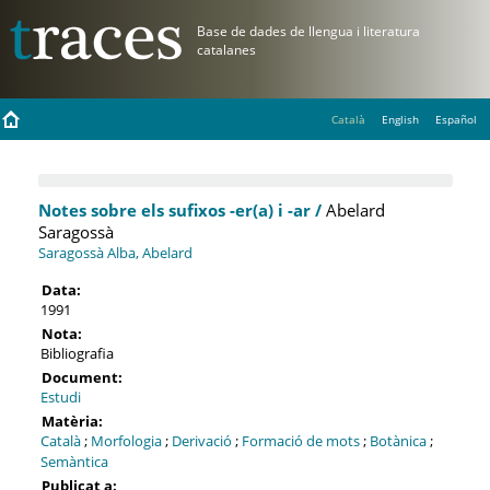
Català
English
Español
Notes sobre els sufixos -er(a) i -ar /
Abelard
Saragossà
Saragossà Alba, Abelard
Data:
1991
Nota:
Bibliografia
Document:
Estudi
Matèria:
Català
;
Morfologia
;
Derivació
;
Formació de mots
;
Botànica
;
Semàntica
Publicat a: