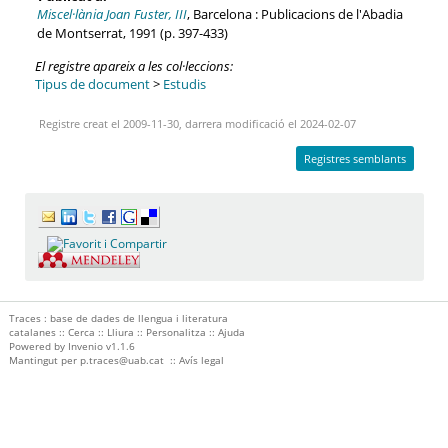
Miscel·lània Joan Fuster, III
, Barcelona : Publicacions de l'Abadia
de Montserrat, 1991 (p. 397-433)
El registre apareix a les col·leccions:
Tipus de document
>
Estudis
Registre creat el 2009-11-30, darrera modificació el 2024-02-07
Registres semblants
Traces : base de dades de llengua i literatura
catalanes ::
Cerca
::
Lliura
::
Personalitza
::
Ajuda
Powered by
Invenio
v1.1.6
Mantingut per
p.traces@uab.cat
::
Avís legal