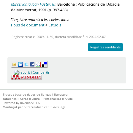
Miscel·lània Joan Fuster, III
, Barcelona : Publicacions de l'Abadia
de Montserrat, 1991 (p. 397-433)
El registre apareix a les col·leccions:
Tipus de document
>
Estudis
Registre creat el 2009-11-30, darrera modificació el 2024-02-07
Registres semblants
Traces : base de dades de llengua i literatura
catalanes ::
Cerca
::
Lliura
::
Personalitza
::
Ajuda
Powered by
Invenio
v1.1.6
Mantingut per
p.traces@uab.cat
::
Avís legal