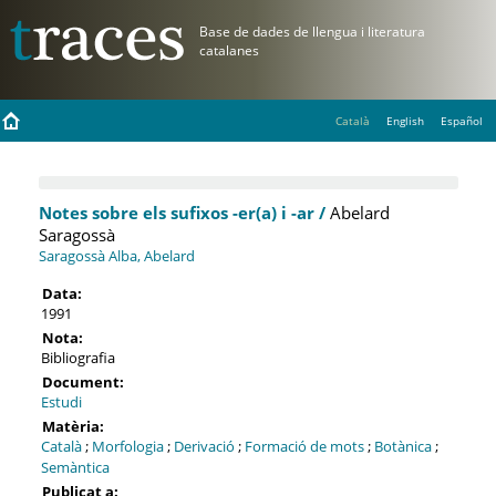
Català
English
Español
Notes sobre els sufixos -er(a) i -ar /
Abelard
Saragossà
Saragossà Alba, Abelard
Data:
1991
Nota:
Bibliografia
Document:
Estudi
Matèria:
Català
;
Morfologia
;
Derivació
;
Formació de mots
;
Botànica
;
Semàntica
Publicat a: