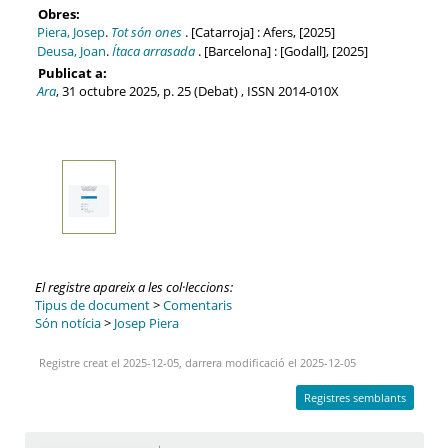
Obres:
Piera, Josep
.
Tot són ones
. [Catarroja] : Afers, [2025]
Deusa, Joan
.
Ítaca arrasada
. [Barcelona] : [Godall], [2025]
Publicat a:
Ara
, 31 octubre 2025, p. 25 (Debat) , ISSN 2014-010X
El registre apareix a les col·leccions:
Tipus de document
>
Comentaris
Són notícia
>
Josep Piera
Registre creat el 2025-12-05, darrera modificació el 2025-12-05
Registres semblants