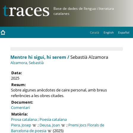
Català
English
Español
Mentre hi sigui, hi serem /
Sebastià Alzamora
Alzamora, Sebastià
Data:
2025
Resum:
Sobre algunes anècdotes de caire personal, amb breus
referències a les obres citades.
Document:
Comentari
Matèria:
Prosa catalana
;
Poesia catalana
Piera, Josep
;
Deusa, Joan
;
Premi Jocs Florals de
Barcelona de poesia
(2025)