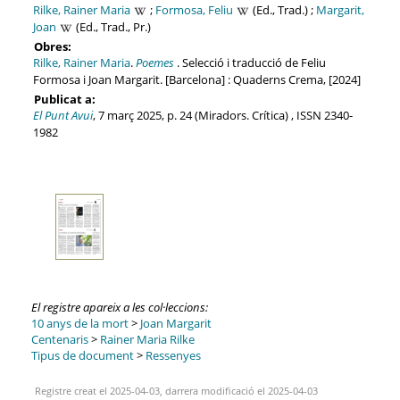
Rilke, Rainer Maria
;
Formosa, Feliu
(Ed., Trad.) ;
Margarit,
Joan
(Ed., Trad., Pr.)
Obres:
Rilke, Rainer Maria
.
Poemes
. Selecció i traducció de Feliu
Formosa i Joan Margarit. [Barcelona] : Quaderns Crema, [2024]
Publicat a:
El Punt Avui
, 7 març 2025, p. 24 (Miradors. Crítica) , ISSN 2340-
1982
El registre apareix a les col·leccions:
10 anys de la mort
>
Joan Margarit
Centenaris
>
Rainer Maria Rilke
Tipus de document
>
Ressenyes
Registre creat el 2025-04-03, darrera modificació el 2025-04-03