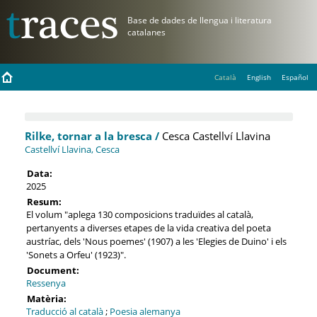
Català
English
Español
Rilke, tornar a la bresca /
Cesca Castellví Llavina
Castellví Llavina, Cesca
Data:
2025
Resum:
El volum "aplega 130 composicions traduïdes al català,
pertanyents a diverses etapes de la vida creativa del poeta
austríac, dels 'Nous poemes' (1907) a les 'Elegies de Duino' i els
'Sonets a Orfeu' (1923)".
Document:
Ressenya
Matèria:
Traducció al català
;
Poesia alemanya