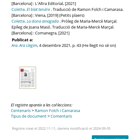
[Barcelona] : L'Altra Editorial, [2021]
Colette
.
El blat tendre
. Traducció de Ramon Folch i Camarasa.
[Barcelona] : Viena, [2019] (Petits plaers)
Colette
.
La dona amagada
. Pròleg de Maria-Mercè Marçal.
Epíleg de Joana Masó. Traducció de Maria-Mercè Marçal.
[Barcelona] : Comanegra, [2021]
Publicat a:
Ara. Ara Llegim
, 4 desembre 2021, p. 43 (He llegit no sé on)
El registre apareix a les col·leccions:
Centenaris
>
Ramon Folch i Camarasa
Tipus de document
>
Comentaris
Registre creat el 2022-11-11, darrera modificació el 2024-09-05