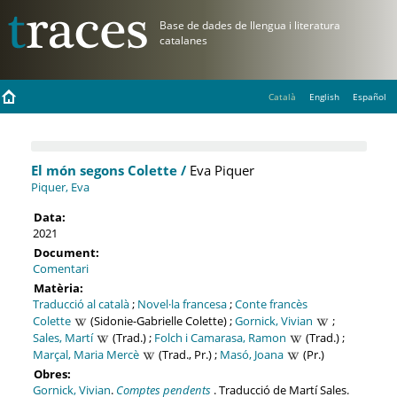
Català
English
Español
El món segons Colette /
Eva Piquer
Piquer, Eva
Data:
2021
Document:
Comentari
Matèria:
Traducció al català
;
Novel·la francesa
;
Conte francès
Colette
(Sidonie-Gabrielle Colette) ;
Gornick, Vivian
;
Sales, Martí
(Trad.) ;
Folch i Camarasa, Ramon
(Trad.) ;
Marçal, Maria Mercè
(Trad., Pr.) ;
Masó, Joana
(Pr.)
Obres:
Gornick, Vivian
.
Comptes pendents
. Traducció de Martí Sales.