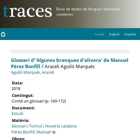
Català
English
Español
Glossari d''Algunes branques d'olivera' de Manuel
Pérez Bonfill /
Araceli Aguiló Marqués
Aguiló Marqués, Araceli
Data:
2018
Contingut:
Conté un glossari (p. 169-172)
Document:
Estudi
Matèria:
Glossari
;
Tortosí
;
Novel·la catalana
Pérez Bonfill, Manuel
Obres: