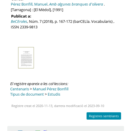
Pérez Bonfill, Manuel
.
Amb algunes branques d'olivera
.
[Tarragona] : [El Mèdol], [1991]
Publicat a:
BeCEroles
, Núm. 7 (2018), p. 167-172 (barCELla. Vocabularis) ,
ISSN 2339-9813
El registre apareix a les col·leccions:
Centenaris
>
Manuel Pérez Bonfill
Tipus de document
>
Estudis
Registre creat el 2020-11-13, darrera modificació el 2023-09-10
Registres semblants