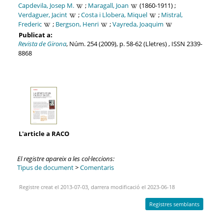
Capdevila, Josep M.
;
Maragall, Joan
(1860-1911) ;
Verdaguer, Jacint
;
Costa i Llobera, Miquel
;
Mistral,
Frederic
;
Bergson, Henri
;
Vayreda, Joaquim
Publicat a:
Revista de Girona
, Núm. 254 (2009), p. 58-62 (Lletres) , ISSN 2339-
8868
L'article a RACO
El registre apareix a les col·leccions:
Tipus de document
>
Comentaris
Registre creat el 2013-07-03, darrera modificació el 2023-06-18
Registres semblants