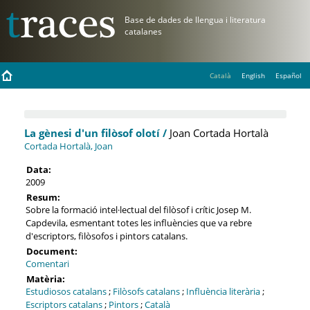
Català
English
Español
La gènesi d'un filòsof olotí /
Joan Cortada Hortalà
Cortada Hortalà, Joan
Data:
2009
Resum:
Sobre la formació intel·lectual del filòsof i crític Josep M.
Capdevila, esmentant totes les influències que va rebre
d'escriptors, filòsofos i pintors catalans.
Document:
Comentari
Matèria:
Estudiosos catalans
;
Filòsofs catalans
;
Influència literària
;
Escriptors catalans
;
Pintors
;
Català