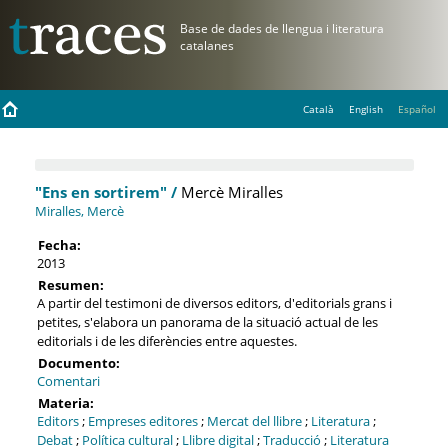
Català
English
Español
"Ens en sortirem" /
Mercè Miralles
Miralles, Mercè
Fecha:
2013
Resumen:
A partir del testimoni de diversos editors, d'editorials grans i
petites, s'elabora un panorama de la situació actual de les
editorials i de les diferències entre aquestes.
Documento:
Comentari
Materia:
Editors
;
Empreses editores
;
Mercat del llibre
;
Literatura
;
Debat
;
Política cultural
;
Llibre digital
;
Traducció
;
Literatura