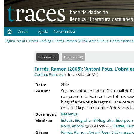
Cerca
Ajuda
Personalitza
Pàgina inicial
>
Traces. Catàleg
> Farrés, Ramon (2005): 'Antoni Pous. L'obra essencial
Informació:
Discussió (0)
Farrés, Ramon (2005): 'Antoni Pous. L'obra es
Codina, Francesc
(Universitat de Vic)
2008
Data:
Segons l'autor de l'article, "el treball de
Resum:
comprendre-la i valorar-la en tots els seus
biografia de Pous; la segona i la tercera p
constituïda per la recopilació dels seus t
Ressenya
Document:
Estudi
;
Biografia
;
Bibliografia
;
Escriptors
Matèria:
Pous, Antoni
(1932-1976) ;
Farrés, Ra
Farrés, Ramon
.
Antoni Pous : L'obra essenc
Obres: