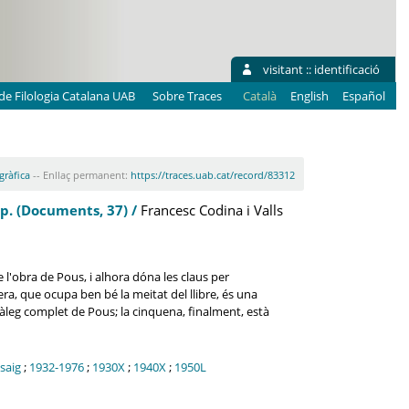
visitant ::
identificació
e Filologia Catalana UAB
Sobre Traces
Català
English
Español
gràfica
-- Enllaç permanent:
https://traces.uab.cat/record/83312
 p. (Documents, 37) /
Francesc Codina i Valls
e l'obra de Pous, i alhora dóna les claus per
era, que ocupa ben bé la meitat del llibre, és una
catàleg complet de Pous; la cinquena, finalment, està
saig
;
1932-1976
;
1930X
;
1940X
;
1950L