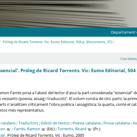
Departament d
'. Pròleg de Ricard Torrents. Vic: Eumo Editorial, 504 p. (Documents, 37) /
Cita biblio
sencial'. Pròleg de Ricard Torrents. Vic: Eumo Editorial, 504
 Ramon Farrés posa a l'abast del lector d'avui la part considerada "essencial" d
 vessants (poesia, assaig i traducció)". El volum consta de cinc parts: la prim
arts n'analitzen críticament l'obra poètica i assagística; la quarta, conté el 
extos més representatius.
 catalans
;
Traductors
;
Edició de textos
;
Poesia catalana
;
Prosa catalana
;
As
mon
;
Farrés, Ramon
(Ed.) ;
Torrents, Ricard
(Pr.)
ial
. Pròleg de Ricard Torrents. Vic : Eumo, 2005