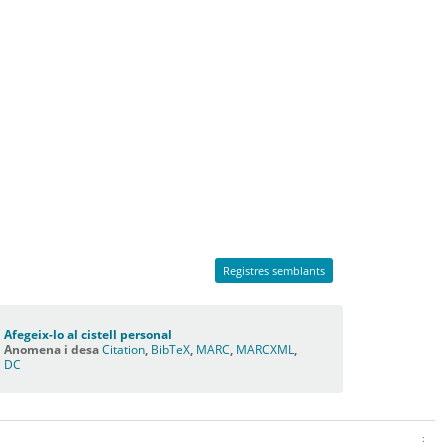
Registres semblants
Afegeix-lo al cistell personal
Anomena i desa
Citation
,
BibTeX
,
MARC
,
MARCXML
,
DC
: