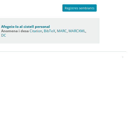
Registres semblants
Afegeix-lo al cistell personal
Anomena i desa
Citation
,
BibTeX
,
MARC
,
MARCXML
,
DC
: