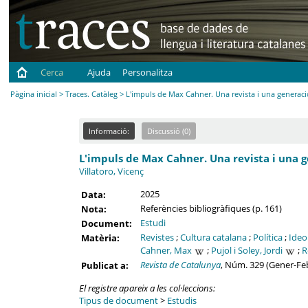
Cerca
Ajuda
Personalitza
Pàgina inicial
>
Traces. Catàleg
> L'impuls de Max Cahner. Una revista i una generaci
Informació:
Discussió (0)
L'impuls de Max Cahner. Una revista i una g
Villatoro, Vicenç
2025
Data:
Referències bibliogràfiques (p. 161)
Nota:
Estudi
Document:
Revistes
;
Cultura catalana
;
Política
;
Ideo
Matèria:
Cahner, Max
;
Pujol i Soley, Jordi
;
R
Revista de Catalunya
, Núm. 329 (Gener-Feb
Publicat a:
El registre apareix a les col·leccions:
Tipus de document
>
Estudis