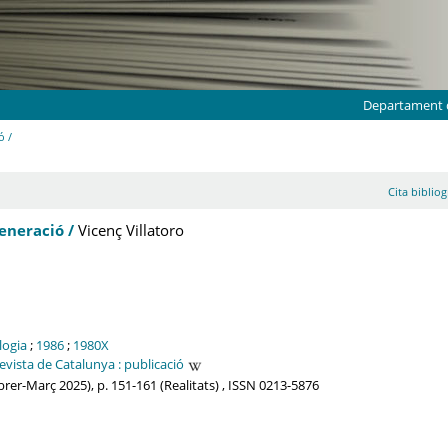
Departament d
ó /
Cita bibliog
eneració /
Vicenç Villatoro
logia
;
1986
;
1980X
evista de Catalunya : publicació
rer-Març 2025), p. 151-161 (Realitats) , ISSN 0213-5876