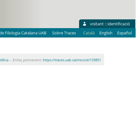
visitant ::
identificació
e Filologia Catalana UAB
Sobre Traces
Català
English
Español
ràfica
-- Enllaç permanent:
https://traces.uab.cat/record/133851