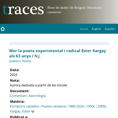
Català
English
Español
Mor la poeta experimental i radical Ester Xargay
als 63 anys /
N.J.
Juanico, Núria
Data:
2024
Nota:
Autora deduïda a partir de les inicials
Document:
Comentari
;
Necrologia
Matèria:
Escriptors catalans
;
Poesia catalana
;
1960-2024
;
1950L
;
2000L
Xargay, Ester
Publicat a: