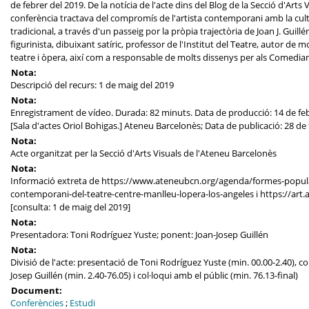
de febrer del 2019. De la notícia de l'acte dins del Blog de la Secció d'Arts V
conferència tractava del compromís de l'artista contemporani amb la cul
tradicional, a través d'un passeig por la pròpia trajectòria de Joan J. Guil
figurinista, dibuixant satíric, professor de l'Institut del Teatre, autor de
teatre i òpera, així com a responsable de molts dissenys per als Comedian
Nota:
Descripció del recurs: 1 de maig del 2019
Nota:
Enregistrament de vídeo. Durada: 82 minuts. Data de producció: 14 de febr
[Sala d'actes Oriol Bohigas.] Ateneu Barcelonès; Data de publicació: 28 de
Nota:
Acte organitzat per la Secció d'Arts Visuals de l'Ateneu Barcelonès
Nota:
Informació extreta de https://www.ateneubcn.org/agenda/formes-popular
contemporani-del-teatre-centre-manlleu-lopera-los-angeles i https://art
[consulta: 1 de maig del 2019]
Nota:
Presentadora: Toni Rodríguez Yuste; ponent: Joan-Josep Guillén
Nota:
Divisió de l'acte: presentació de Toni Rodríguez Yuste (min. 00.00-2.40), c
Josep Guillén (min. 2.40-76.05) i col·loqui amb el públic (min. 76.13-final)
Document:
Conferències
;
Estudi