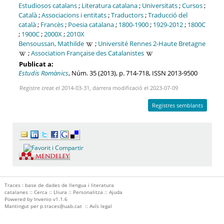
Estudiosos catalans
;
Literatura catalana
;
Universitats
;
Cursos
;
Català
;
Associacions i entitats
;
Traductors
;
Traducció del
català
;
Francès
;
Poesia catalana
;
1800-1900
;
1929-2012
;
1800C
;
1900C
;
2000X
;
2010X
Bensoussan, Mathilde
;
Université Rennes 2-Haute Bretagne
;
Association Française des Catalanistes
Publicat a:
Estudis Romànics
, Núm. 35 (2013), p. 714-718, ISSN 2013-9500
Registre creat el 2014-03-31, darrera modificació el 2023-07-09
Registres semblants
Traces : base de dades de llengua i literatura
catalanes ::
Cerca
::
Lliura
::
Personalitza
::
Ajuda
Powered by
Invenio
v1.1.6
Mantingut per
p.traces@uab.cat
::
Avís legal