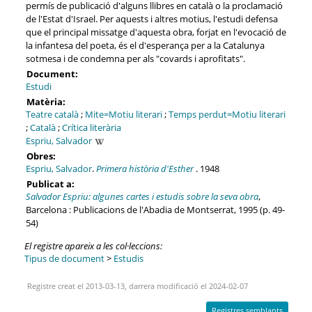
permís de publicació d'alguns llibres en català o la proclamació
de l'Estat d'Israel. Per aquests i altres motius, l'estudi defensa
que el principal missatge d'aquesta obra, forjat en l'evocació de
la infantesa del poeta, és el d'esperança per a la Catalunya
sotmesa i de condemna per als "covards i aprofitats".
Document:
Estudi
Matèria:
Teatre català
;
Mite=Motiu literari
;
Temps perdut=Motiu literari
;
Català
;
Crítica literària
Espriu, Salvador
Obres:
Espriu, Salvador
.
Primera història d'Esther
. 1948
Publicat a:
Salvador Espriu: algunes cartes i estudis sobre la seva obra
,
Barcelona : Publicacions de l'Abadia de Montserrat, 1995 (p. 49-
54)
El registre apareix a les col·leccions:
Tipus de document
>
Estudis
Registre creat el 2013-03-13, darrera modificació el 2024-02-07
Registres semblants