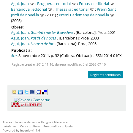
Agut, Joan
;
Bruguera : editorial
;
Edhasa : editorial
;
Barcanova : editorial
;
Thassàlia : editorial
;
Premi Sant
Jordi de novel·la
(2001) ;
Premi Carlemany de novel·la
(2003)
Obres:
Agut, Joan
.
Gombó i míster Belvedere
. [Barcelona]: Proa, 2001
Agut, Joan
.
Pastís de noces
. [Barcelona]: Proa, 2003
Agut, Joan
.
La rosa de foc
. [Barcelona]: Proa, 2005
Publicat a:
Ara
, 8 novembre 2011, p. 32 (Cultura. Obituari) , ISSN 2014-010X
Registre creat el 2012-11-16, darrera modificació el 2026-07-10
Registres semblants
Traces : base de dades de llengua i literatura
catalanes ::
Cerca
::
Lliura
::
Personalitza
::
Ajuda
Powered by
Invenio
v1.1.6