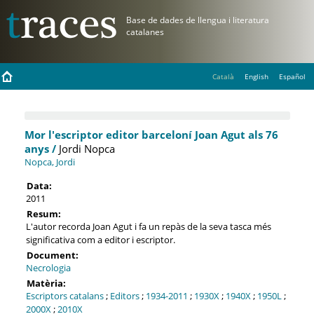
Català
English
Español
Mor l'escriptor editor barceloní Joan Agut als 76
anys /
Jordi Nopca
Nopca, Jordi
Data:
2011
Resum:
L'autor recorda Joan Agut i fa un repàs de la seva tasca més
significativa com a editor i escriptor.
Document:
Necrologia
Matèria:
Escriptors catalans
;
Editors
;
1934-2011
;
1930X
;
1940X
;
1950L
;
2000X
;
2010X