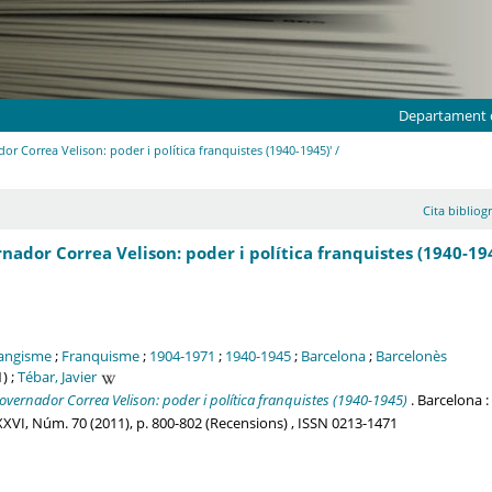
Departament d
dor Correa Velison: poder i política franquistes (1940-1945)' /
Cita bibliogr
rnador Correa Velison: poder i política franquistes (1940-194
langisme
;
Franquisme
;
1904-1971
;
1940-1945
;
Barcelona
;
Barcelonès
) ;
Tébar, Javier
overnador Correa Velison: poder i política franquistes (1940-1945)
. Barcelona :
 XXVI, Núm. 70 (2011), p. 800-802 (Recensions) , ISSN 0213-1471