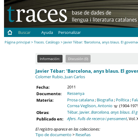
Buscar
Ayuda
Personalizar
Página principal
>
Traces. Catálogo
> Javier Tébar: 'Barcelona, anys blaus. El governa
Información:
Discusión (0)
Javier Tébar: 'Barcelona, anys blaus. El gove
Colomer Rubio, Juan Carlos
2011
Fecha:
Ressenya
Documento:
Prosa catalana
;
Biografia
;
Política
;
Fa
Materia:
Correa Veglison, Antonio
(1904-1971
Tébar, Javier
.
Barcelona, anys blaus. El g
Obras:
Afers. Fulls de recerca i pensament
, Vol.
Publicado en:
El registro aparece en las colecciones:
Tipo de documento
>
Reseñas