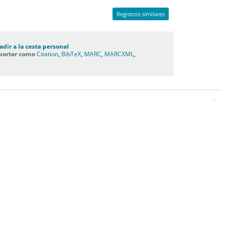
Registros similares
adir a la cesta personal
portar como
Citation
,
BibTeX
,
MARC
,
MARCXML
,
C
: