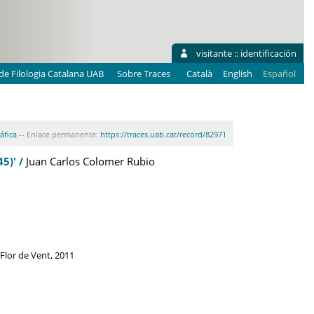
visitante ::
identificación
e Filologia Catalana UAB
Sobre Traces
Català
English
Español
áfica
-- Enlace permanente:
https://traces.uab.cat/record/82971
5)' /
Juan Carlos Colomer Rubio
 Flor de Vent, 2011