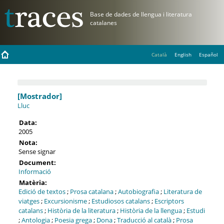
Català
English
Español
[Mostrador]
Lluc
Data:
2005
Nota:
Sense signar
Document:
Informació
Matèria:
Edició de textos
;
Prosa catalana
;
Autobiografia
;
Literatura de
viatges
;
Excursionisme
;
Estudiosos catalans
;
Escriptors
catalans
;
Història de la literatura
;
Història de la llengua
;
Estudi
;
Antologia
;
Poesia grega
;
Dona
;
Traducció al català
;
Prosa