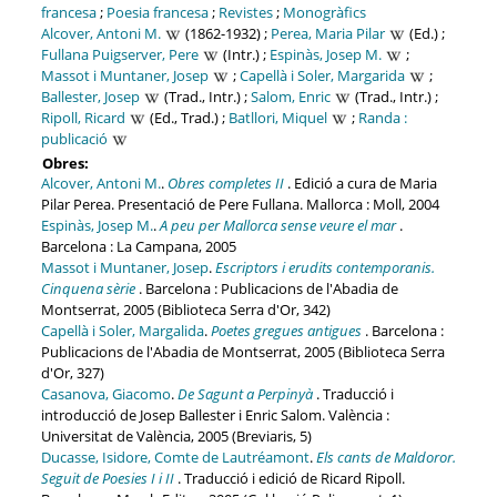
francesa
;
Poesia francesa
;
Revistes
;
Monogràfics
Alcover, Antoni M.
(1862-1932) ;
Perea, Maria Pilar
(Ed.) ;
Fullana Puigserver, Pere
(Intr.) ;
Espinàs, Josep M.
;
Massot i Muntaner, Josep
;
Capellà i Soler, Margarida
;
Ballester, Josep
(Trad., Intr.) ;
Salom, Enric
(Trad., Intr.) ;
Ripoll, Ricard
(Ed., Trad.) ;
Batllori, Miquel
;
Randa :
publicació
Obres:
Alcover, Antoni M.
.
Obres completes II
. Edició a cura de Maria
Pilar Perea. Presentació de Pere Fullana. Mallorca : Moll, 2004
Espinàs, Josep M.
.
A peu per Mallorca sense veure el mar
.
Barcelona : La Campana, 2005
Massot i Muntaner, Josep
.
Escriptors i erudits contemporanis.
Cinquena sèrie
. Barcelona : Publicacions de l'Abadia de
Montserrat, 2005 (Biblioteca Serra d'Or, 342)
Capellà i Soler, Margalida
.
Poetes gregues antigues
. Barcelona :
Publicacions de l'Abadia de Montserrat, 2005 (Biblioteca Serra
d'Or, 327)
Casanova, Giacomo
.
De Sagunt a Perpinyà
. Traducció i
introducció de Josep Ballester i Enric Salom. València :
Universitat de València, 2005 (Breviaris, 5)
Ducasse, Isidore, Comte de Lautréamont
.
Els cants de Maldoror.
Seguit de Poesies I i II
. Traducció i edició de Ricard Ripoll.