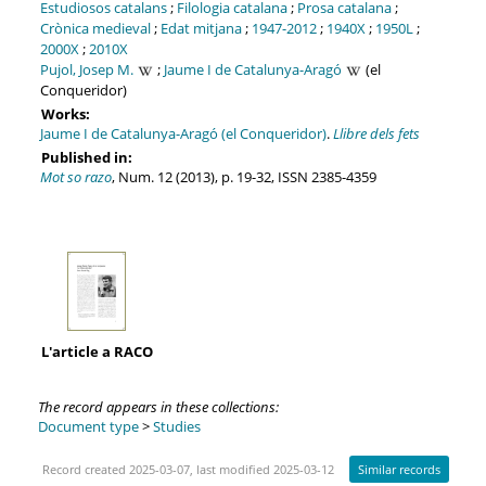
Estudiosos catalans
;
Filologia catalana
;
Prosa catalana
;
Crònica medieval
;
Edat mitjana
;
1947-2012
;
1940X
;
1950L
;
2000X
;
2010X
Pujol, Josep M.
;
Jaume I de Catalunya-Aragó
(el
Conqueridor)
Works:
Jaume I de Catalunya-Aragó (el Conqueridor)
.
Llibre dels fets
Published in:
Mot so razo
, Num. 12 (2013), p. 19-32, ISSN 2385-4359
L'article a RACO
The record appears in these collections:
Document type
>
Studies
Record created 2025-03-07, last modified 2025-03-12
Similar records