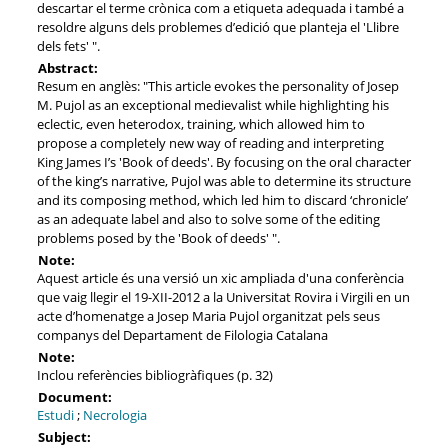
descartar el terme crònica com a etiqueta adequada i també a
resoldre alguns dels problemes d’edició que planteja el 'Llibre
dels fets' ".
Abstract:
Resum en anglès: "This article evokes the personality of Josep
M. Pujol as an exceptional medievalist while highlighting his
eclectic, even heterodox, training, which allowed him to
propose a completely new way of reading and interpreting
King James I’s 'Book of deeds'. By focusing on the oral character
of the king’s narrative, Pujol was able to determine its structure
and its composing method, which led him to discard ‘chronicle’
as an adequate label and also to solve some of the editing
problems posed by the 'Book of deeds' ".
Note:
Aquest article és una versió un xic ampliada d'una conferència
que vaig llegir el 19-XII-2012 a la Universitat Rovira i Virgili en un
acte d’homenatge a Josep Maria Pujol organitzat pels seus
companys del Departament de Filologia Catalana
Note:
Inclou referències bibliogràfiques (p. 32)
Document:
Estudi
;
Necrologia
Subject: