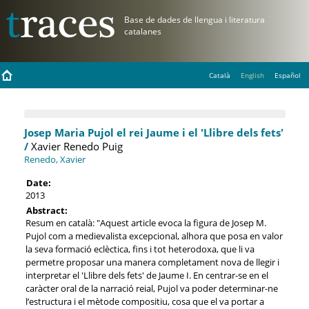
Català
English
Español
Josep Maria Pujol el rei Jaume i el 'Llibre dels fets'
/
Xavier Renedo Puig
Renedo, Xavier
Date:
2013
Abstract:
Resum en català: "Aquest article evoca la figura de Josep M.
Pujol com a medievalista excepcional, alhora que posa en valor
la seva formació eclèctica, fins i tot heterodoxa, que li va
permetre proposar una manera completament nova de llegir i
interpretar el 'Llibre dels fets' de Jaume I. En centrar-se en el
caràcter oral de la narració reial, Pujol va poder determinar-ne
l’estructura i el mètode compositiu, cosa que el va portar a