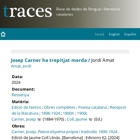
Català
English
Español
Josep Carner ha trepitjat merda /
Jordi Amat
Amat, Jordi
Data:
2024
Document:
Ressenya
Matèria:
Edició de textos
;
Obres completes
;
Poesia catalana
;
Recepció
de la literatura
;
1896-1924
;
1890X
;
1900L
Carner, Josep
(1884-1970) ;
Coll, Jaume
(Ed.)
Obres:
Carner, Josep
.
Poesia dispersa pròpia i traduïda. 1896-1924
.
Edició de Jaume Coll Llinàs. [Barcelona] : Edicions 62, [2024]