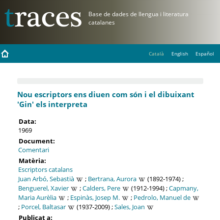
Català
English
Español
Nou escriptors ens diuen com són i el dibuixant
'Gin' els interpreta
Data:
1969
Document:
Comentari
Matèria:
Escriptors catalans
Juan Arbó, Sebastià
;
Bertrana, Aurora
(1892-1974) ;
Benguerel, Xavier
;
Calders, Pere
(1912-1994) ;
Capmany,
Maria Aurèlia
;
Espinàs, Josep M.
;
Pedrolo, Manuel de
;
Porcel, Baltasar
(1937-2009) ;
Sales, Joan
Publicat a: