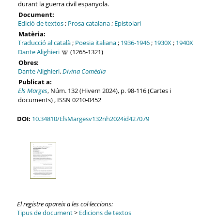
durant la guerra civil espanyola.
Document:
Edició de textos
;
Prosa catalana
;
Epistolari
Matèria:
Traducció al català
;
Poesia italiana
;
1936-1946
;
1930X
;
1940X
Dante Alighieri
(1265-1321)
Obres:
Dante Alighieri
.
Divina Comèdia
Publicat a:
Els Marges
, Núm. 132 (Hivern 2024), p. 98-116 (Cartes i
documents) , ISSN 0210-0452
DOI:
10.34810/ElsMargesv132nh2024id427079
El registre apareix a les col·leccions:
Tipus de document
>
Edicions de textos