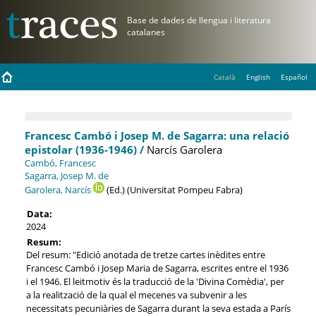
Català
English
Español
Francesc Cambó i Josep M. de Sagarra: una relació
epistolar (1936-1946) /
Narcís Garolera
Cambó, Francesc
Sagarra, Josep M. de
Garolera, Narcís
(Ed.) (Universitat Pompeu Fabra)
Data:
2024
Resum:
Del resum: "Edició anotada de tretze cartes inèdites entre
Francesc Cambó i Josep Maria de Sagarra, escrites entre el 1936
i el 1946. El leitmotiv és la traducció de la 'Divina Comèdia', per
a la realització de la qual el mecenes va subvenir a les
necessitats pecuniàries de Sagarra durant la seva estada a París