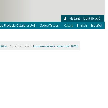
visitant ::
identificació
e Filologia Catalana UAB
Sobre Traces
Català
English
Español
ràfica
-- Enllaç permanent:
https://traces.uab.cat/record/128701