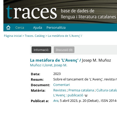
Cerca
Ajuda
Personalitza
Pàgina inicial
>
Traces. Catàleg
> La metàfora de 'L'Avenç' /
Informació:
Discussió (0)
La metàfora de 'L'Avenç' /
Josep M. Muñoz
Muñoz i Lloret, Josep M.
2023
Data:
Sobre el tancament de 'L'Avenç', revista 
Resum:
Comentari
Document:
Revistes
;
Premsa catalana
;
Cultura catal
Matèria:
L'Avenç : publicació
Ara
, 5 abril 2023, p. 20 (Debat) , ISSN 201
Publicat a: