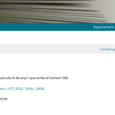
Departament d
Cita bibliog
nascuda fa 46 anys i que arriba al número 500.
ana
;
1977-2023
;
1950L
;
2000L
4-010X