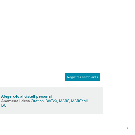
Registres semblants
Afegeix-lo al cistell personal
Anomena i desa
Citation
,
BibTeX
,
MARC
,
MARCXML
,
DC
: