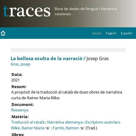
Català
English
Español
La bellesa oculta de la narració /
Josep Gras
Gras, Josep
Data:
2021
Resum:
A propòsit de la traducció al català de dues obres de narrativa
curta de Rainer Maria Rilke.
Document:
Ressenya
Matèria:
Traducció al català
;
Narrativa alemanya
;
Escriptors austríacs
Rilke, Rainer Maria
;
Farrés, Ramon
(Trad.)
Obres: