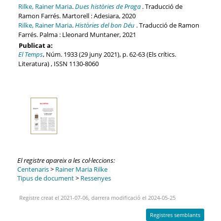
Rilke, Rainer Maria
.
Dues històries de Praga
. Traducció de
Ramon Farrés. Martorell : Adesiara, 2020
Rilke, Rainer Maria
.
Històries del bon Déu
. Traducció de Ramon
Farrés. Palma : Lleonard Muntaner, 2021
Publicat a:
El Temps
, Núm. 1933 (29 juny 2021), p. 62-63 (Els crítics.
Literatura) , ISSN 1130-8060
El registre apareix a les col·leccions:
Centenaris
>
Rainer Maria Rilke
Tipus de document
>
Ressenyes
Registre creat el 2021-07-06, darrera modificació el 2024-05-25
Registres semblants