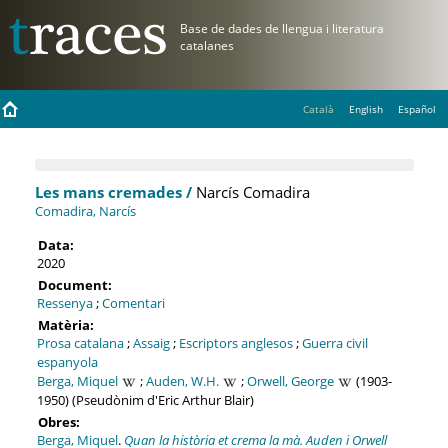
Català
English
Español
Les mans cremades /
Narcís Comadira
Comadira, Narcís
Data:
2020
Document:
Ressenya
;
Comentari
Matèria:
Prosa catalana
;
Assaig
;
Escriptors anglesos
;
Guerra civil
espanyola
Berga, Miquel
;
Auden, W.H.
;
Orwell, George
(1903-
1950) (Pseudònim d'Eric Arthur Blair)
Obres:
Berga, Miquel
.
Quan la història et crema la mà. Auden i Orwell