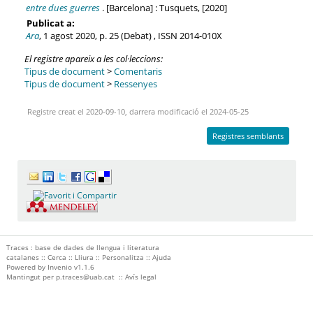
entre dues guerres
. [Barcelona] : Tusquets, [2020]
Publicat a:
Ara
, 1 agost 2020, p. 25 (Debat) , ISSN 2014-010X
El registre apareix a les col·leccions:
Tipus de document
>
Comentaris
Tipus de document
>
Ressenyes
Registre creat el 2020-09-10, darrera modificació el 2024-05-25
Registres semblants
Traces : base de dades de llengua i literatura
catalanes ::
Cerca
::
Lliura
::
Personalitza
::
Ajuda
Powered by
Invenio
v1.1.6
Mantingut per
p.traces@uab.cat
::
Avís legal