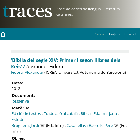
Català
English
Español
'Bíblia del segle XIV: Primer i segon llibres dels
Reis' /
Alexander Fidora
Fidora, Alexander
(ICREA. Universitat Autònoma de Barcelona)
Data:
2012
Document:
Ressenya
Matèria:
Edició de textos
;
Traducció al català
;
Bíblia
;
Edat mitjana
;
Estudi
Bruguera, Jordi
(Ed., Intr.) ;
Casanellas i Bassols, Pere
(Ed.,
Intr.)
Obres: