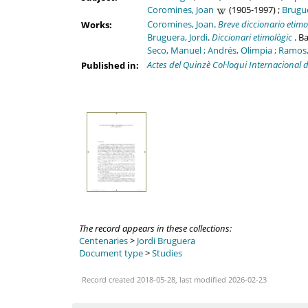
Coromines, Joan
(1905-1997) ;
Brugue
Coromines, Joan
.
Breve diccionario etimo
Works:
Bruguera, Jordi
.
Diccionari etimològic
. B
Seco, Manuel ; Andrés, Olimpia ; Ramos
Actes del Quinzè Col·loqui Internacional d
Published in:
The record appears in these collections:
Centenaries
>
Jordi Bruguera
Document type
>
Studies
Record created 2018-05-28, last modified 2026-02-23