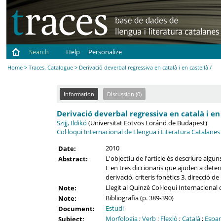
Search
Help
Personalize
Home
>
Traces. Catalogue
> Derivació deverbal regressiva en català i en castellà /
Information
Discussion (0)
Derivació deverbal regressiva en català i en 
Szijj, Ildikó
(Universitat Eötvös Loránd de Budapest)
Col·loqui Internacional de Llengua i Literatura Catalanes
2010
Date:
L'objectiu de l'article és descriure algu
Abstract:
E en tres diccionaris que ajuden a determi
derivació, criteris fonètics 3. direcció d
Llegit al Quinzè Col·loqui Internacional 
Note:
Bibliografia (p. 389-390)
Note:
Estudi
Document:
Morfologia
;
Verb
;
Flexió
;
Català
;
Espa
Subject: