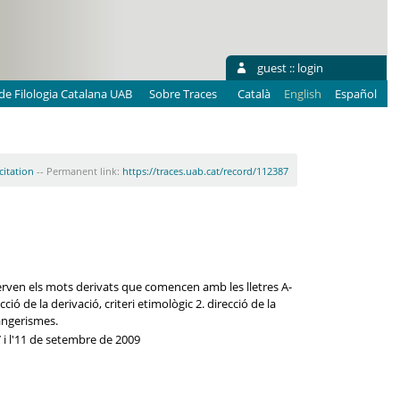
guest ::
login
e Filologia Catalana UAB
Sobre Traces
Català
English
Español
citation
-- Permanent link:
https://traces.uab.cat/record/112387
observen els mots derivats que comencen amb les lletres A-
ió de la derivació, criteri etimològic 2. direcció de la
rangerismes.
7 i l'11 de setembre de 2009