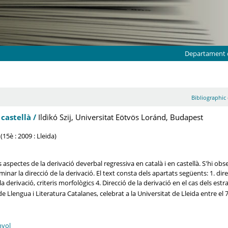
Departament d
Bibliographic 
castellà /
Ildikó Szij, Universitat Eötvös Loránd, Budapest
(15è : 2009 : Lleida)
ns aspectes de la derivació deverbal regressiva en català i en castellà. S'hi 
nar la direcció de la derivació. El text consta dels apartats següents: 1. direcc
e la derivació, criteris morfològics 4. Direcció de la derivació en el cas dels est
de Llengua i Literatura Catalanes, celebrat a la Universitat de Lleida entre el 
nyol