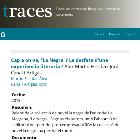
Català
English
Español
Cap a on va, "La Negra"? La desfeta d'una
experiència literària /
Àlex Martín Escribà i Jordi
Canal i Artigas
Martín Escribà, Àlex
Canal i Artigas, Jordi
Fecha:
2013
Resumen:
Balanç de la col·lecció de novel·la negra de l'editorial La
Magrana, 'La Negra'. Segons els autors, amb l'absorció de
l'editorial per part del grup empresarial RBA la col·lecció de
novel·la negra ha perdut el rumb.
Documento: