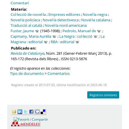
Comentari
Materia:
Col·lecció de novel·la
;
Empreses editores
;
Novel·la negra
;
Novel·la policíaca
;
Novel·la detectivesca
;
Novel·la catalana
;
Traducció al català
;
Novel·la nord-americana
Fuster, Jaume
(1945-1998) ;
Pedrolo, Manuel de
;
Capmany, Maria Aurèlia
;
La Negra : col·lecció
;
La
Magrana : editorial
;
RBA : editorial
Publicado en:
Revista de Catalunya
, Núm. 281 (Gener-Febrer-Març 2013), p.
165-172 (Revista dels llibres) , ISSN 0213-5876
El registro aparece en las colecciones:
Tipo de documento
>
Comentarios
Registro creado el 2013-07-03, última modificación el 2023-06-18
Registros similares