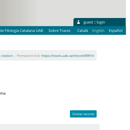
guest ::
login
e Filologia Catalana UAB
Sobre Traces
Català
English
Español
 citation
-- Permanent link:
https://traces.uab.cat/record/89914
oema
Similar records