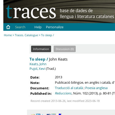
Search
Help
Personalize
Home
>
Traces. Catalogue
> To sleep /
Information
Discussion (0)
To sleep /
John Keats
Keats, John
Pujol, Xevi
(Trad.)
2013
Date:
Publicació bilingüe, en anglès i català,
Note:
Traducció al català
;
Poesia anglesa
Document:
Reduccions
, Núm. 102 (2013), p. 80-81 (
Published in:
Record created 2013-06-26, last modified 2023-06-18