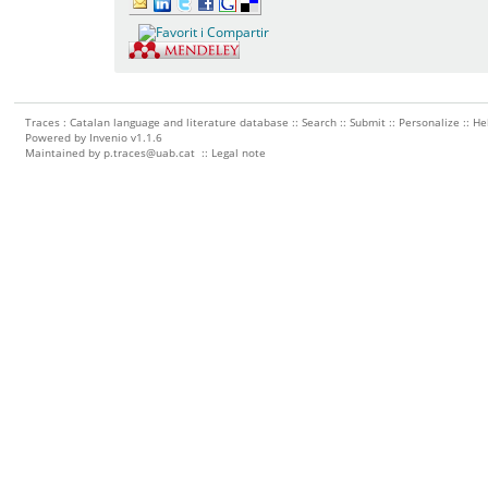
Traces : Catalan language and literature database ::
Search
::
Submit
::
Personalize
::
He
Powered by
Invenio
v1.1.6
Maintained by
p.traces@uab.cat
::
Legal note