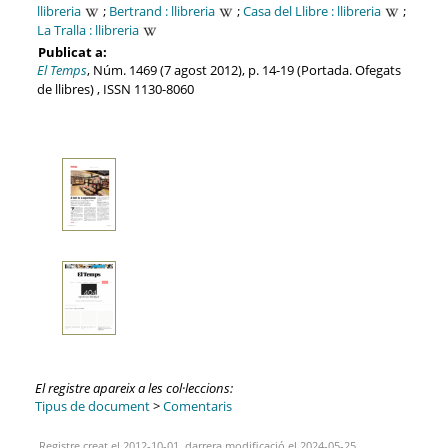
llibreria
;
Bertrand : llibreria
;
Casa del Llibre : llibreria
;
La Tralla : llibreria
Publicat a:
El Temps
, Núm. 1469 (7 agost 2012), p. 14-19 (Portada. Ofegats
de llibres) , ISSN 1130-8060
El registre apareix a les col·leccions:
Tipus de document
>
Comentaris
Registre creat el 2012-10-01, darrera modificació el 2024-05-25