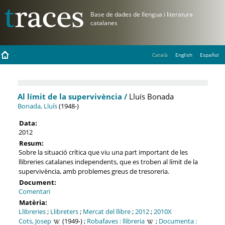
Català
English
Español
Al límit de la supervivència /
Lluís Bonada
Bonada, Lluís
(1948-)
Data:
2012
Resum:
Sobre la situació crítica que viu una part important de les
llibreries catalanes independents, que es troben al límit de la
supervivència, amb problemes greus de tresoreria.
Document:
Comentari
Matèria:
Llibreries
;
Llibreters
;
Mercat del llibre
;
2012
;
2010X
Cots, Josep
(1949-) ;
Robafaves : llibreria
;
Documenta :