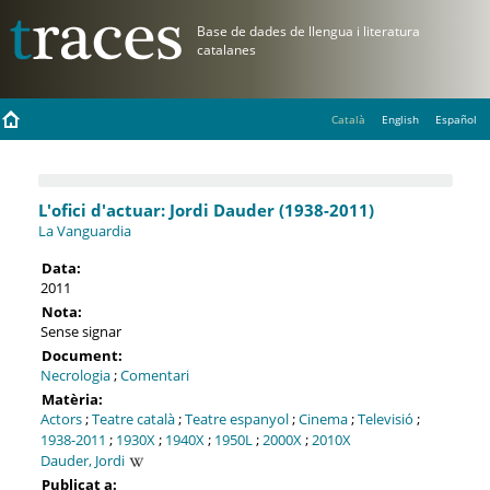
Català
English
Español
L'ofici d'actuar: Jordi Dauder (1938-2011)
La Vanguardia
Data:
2011
Nota:
Sense signar
Document:
Necrologia
;
Comentari
Matèria:
Actors
;
Teatre català
;
Teatre espanyol
;
Cinema
;
Televisió
;
1938-2011
;
1930X
;
1940X
;
1950L
;
2000X
;
2010X
Dauder, Jordi
Publicat a: