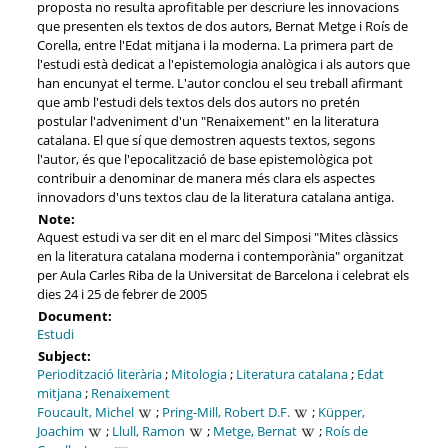
proposta no resulta aprofitable per descriure les innovacions
que presenten els textos de dos autors, Bernat Metge i Roís de
Corella, entre l'Edat mitjana i la moderna. La primera part de
l'estudi està dedicat a l'epistemologia analògica i als autors que
han encunyat el terme. L'autor conclou el seu treball afirmant
que amb l'estudi dels textos dels dos autors no pretén
postular l'adveniment d'un "Renaixement" en la literatura
catalana. El que sí que demostren aquests textos, segons
l'autor, és que l'epocalització de base epistemològica pot
contribuir a denominar de manera més clara els aspectes
innovadors d'uns textos clau de la literatura catalana antiga.
Note:
Aquest estudi va ser dit en el marc del Simposi "Mites clàssics
en la literatura catalana moderna i contemporània" organitzat
per Aula Carles Riba de la Universitat de Barcelona i celebrat els
dies 24 i 25 de febrer de 2005
Document:
Estudi
Subject:
Periodització literària
;
Mitologia
;
Literatura catalana
;
Edat
mitjana
;
Renaixement
Foucault, Michel
;
Pring-Mill, Robert D.F.
;
Küpper,
Joachim
;
Llull, Ramon
;
Metge, Bernat
;
Roís de