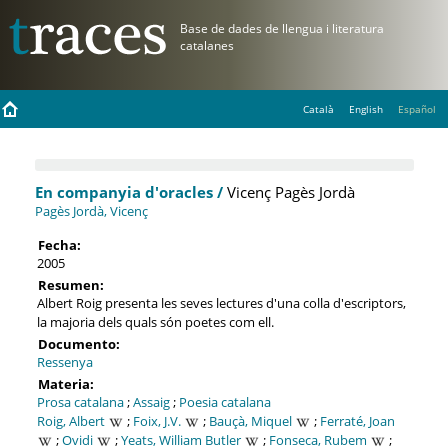
Català
English
Español
En companyia d'oracles /
Vicenç Pagès Jordà
Pagès Jordà, Vicenç
Fecha:
2005
Resumen:
Albert Roig presenta les seves lectures d'una colla d'escriptors,
la majoria dels quals són poetes com ell.
Documento:
Ressenya
Materia:
Prosa catalana
;
Assaig
;
Poesia catalana
Roig, Albert
;
Foix, J.V.
;
Bauçà, Miquel
;
Ferraté, Joan
;
Ovidi
;
Yeats, William Butler
;
Fonseca, Rubem
;