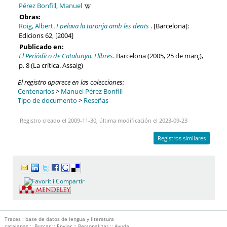
Pérez Bonfill, Manuel
Obras:
Roig, Albert
.
I pelava la taronja amb les dents
. [Barcelona]:
Edicions 62, [2004]
Publicado en:
El Periódico de Catalunya. Llibres
. Barcelona (2005, 25 de març),
p. 8 (La crítica. Assaig)
El registro aparece en las colecciones:
Centenarios
>
Manuel Pérez Bonfill
Tipo de documento
>
Reseñas
Registro creado el 2009-11-30, última modificación el 2023-09-23
Registros similares
Traces : base de datos de lengua y literatura
catalanas ::
Buscar
::
Enviar
::
Personalizar
::
Ayuda