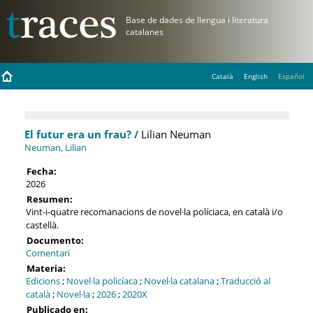
Català
English
Español
El futur era un frau? /
Lilian Neuman
Neuman, Lilian
Fecha:
2026
Resumen:
Vint-i-quatre recomanacions de novel·la políciaca, en català i/o
castellà.
Documento:
Comentari
Materia:
Edicions
;
Novel·la policíaca
;
Novel·la catalana
;
Traducció al
català
;
Novel·la
;
2026
;
2020X
Publicado en: