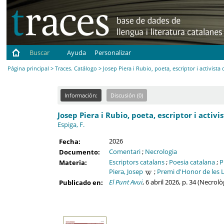
Buscar
Ayuda
Personalizar
Página principal
>
Traces. Catálogo
> Josep Piera i Rubio, poeta, escriptor i activista 
Información:
Discusión (0)
Josep Piera i Rubio, poeta, escriptor i activis
Espiga, F.
2026
Fecha:
Comentari
;
Necrologia
Documento:
Escriptors catalans
;
Poesia catalana
;
P
Materia:
Piera, Josep
;
Premi d'Honor de les L
El Punt Avui
, 6 abril 2026, p. 34 (Necro
Publicado en: