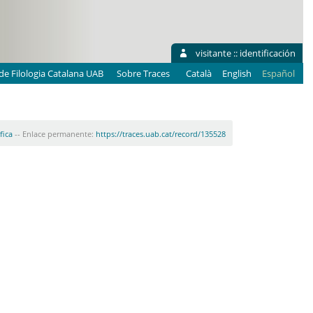
visitante ::
identificación
e Filologia Catalana UAB
Sobre Traces
Català
English
Español
fica
-- Enlace permanente:
https://traces.uab.cat/record/135528