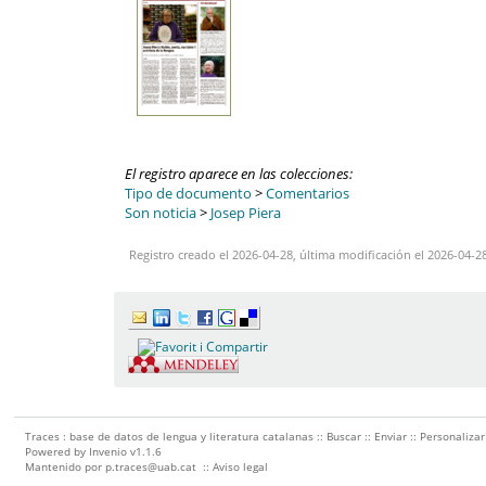
El registro aparece en las colecciones:
Tipo de documento
>
Comentarios
Son noticia
>
Josep Piera
Registro creado el 2026-04-28, última modificación el 2026-04-2
Traces : base de datos de lengua y literatura catalanas ::
Buscar
::
Enviar
::
Personalizar
Powered by
Invenio
v1.1.6
Mantenido por
p.traces@uab.cat
::
Aviso legal