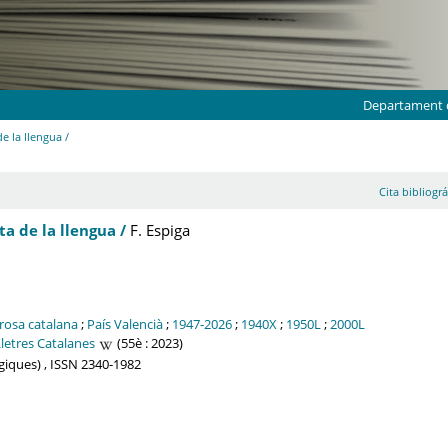
Departament d
de la llengua /
Cita bibliográ
ta de la llengua /
F. Espiga
rosa catalana
;
País Valencià
;
1947-2026
;
1940X
;
1950L
;
2000L
letres Catalanes
(55è : 2023)
lògiques) , ISSN 2340-1982