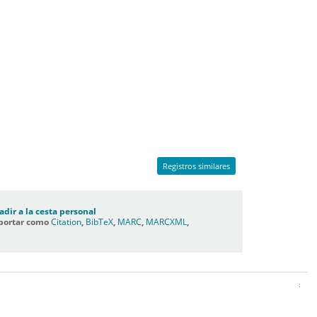
Registros similares
adir a la cesta personal
portar como
Citation
,
BibTeX
,
MARC
,
MARCXML
,
C
: