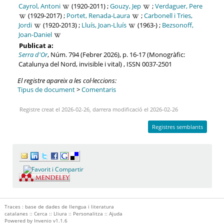
Cayrol, Antoni
(1920-2011) ;
Gouzy, Jep
;
Verdaguer, Pere
(1929-2017) ;
Portet, Renada-Laura
;
Carbonell i Tries,
Jordi
(1920-2013) ;
Lluís, Joan-Lluís
(1963-) ;
Bezsonoff,
Joan-Daniel
Publicat a:
Serra d'Or
, Núm. 794 (Febrer 2026), p. 16-17 (Monogràfic:
Catalunya del Nord, invisible i vital) , ISSN 0037-2501
El registre apareix a les col·leccions:
Tipus de document
>
Comentaris
Registre creat el 2026-02-26, darrera modificació el 2026-02-26
Registres semblants
Traces : base de dades de llengua i literatura
catalanes ::
Cerca
::
Lliura
::
Personalitza
::
Ajuda
Powered by
Invenio
v1.1.6