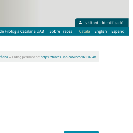
visitant ::
identificació
e Filologia Catalana UAB
Sobre Traces
Català
English
Español
ràfica
-- Enllaç permanent:
https://traces.uab.cat/record/134548