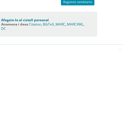
Registres semblants
Afegeix-lo al cistell personal
Anomena i desa
Citation
,
BibTeX
,
MARC
,
MARCXML
,
DC
: