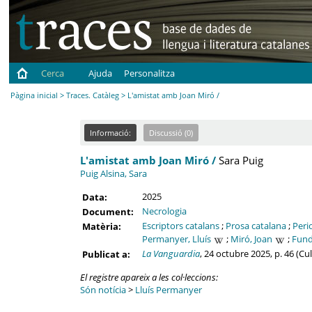
Cerca
Ajuda
Personalitza
Pàgina inicial
>
Traces. Catàleg
> L'amistat amb Joan Miró /
Informació:
Discussió (0)
L'amistat amb Joan Miró /
Sara Puig
Puig Alsina, Sara
2025
Data:
Necrologia
Document:
Escriptors catalans
;
Prosa catalana
;
Peri
Matèria:
Permanyer, Lluís
;
Miró, Joan
;
Fund
La Vanguardia
, 24 octubre 2025, p. 46 (Cu
Publicat a:
El registre apareix a les col·leccions:
Són notícia
>
Lluís Permanyer