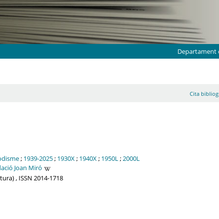
Departament d
Cita bibliog
odisme
;
1939-2025
;
1930X
;
1940X
;
1950L
;
2000L
ació Joan Miró
ltura) , ISSN 2014-1718