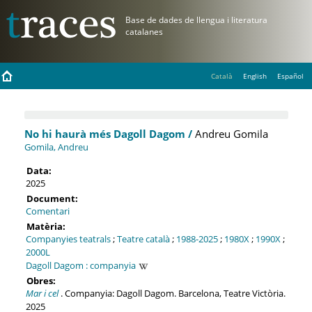
Català
English
Español
No hi haurà més Dagoll Dagom /
Andreu Gomila
Gomila, Andreu
Data:
2025
Document:
Comentari
Matèria:
Companyies teatrals
;
Teatre català
;
1988-2025
;
1980X
;
1990X
;
2000L
Dagoll Dagom : companyia
Obres:
Mar i cel
. Companyia: Dagoll Dagom. Barcelona, Teatre Victòria.
2025