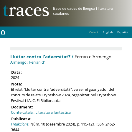
Català
English
Español
Lluitar contra l'adversitat? /
Ferran d'Armengol
Armengol, Ferran d'
Data:
2024
Nota:
El relat "Lluitar contra l’adversitat?", va ser el guanyador del
concurs de relats Cryptshow 2024, organitzat pel Cryptshow
Festival i l’A. C. El Biblionauta.
Document:
Conte català
;
Literatura fantàstica
Publicat a:
Freakcions
, Núm. 10 (desembre 2024), p. 115-121, ISSN 2462-
3644