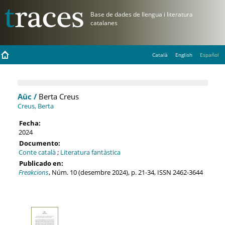
Català
English
Español
Aüc /
Berta Creus
Creus, Berta
Fecha:
2024
Documento:
Conte català
;
Literatura fantàstica
Publicado en:
Freakcions
, Núm. 10 (desembre 2024), p. 21-34, ISSN 2462-3644