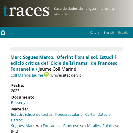
Català
English
Español
Marc Sogues Marco, 'Oferint flors al sol. Estudi i
edició crítica del 'Cicle de[ls] rams'' de Francesc
Fontanella /
Jaume Coll Mariné
Coll Mariné, Jaume
(Universitat de Vic)
Fecha:
2023
Documento:
Ressenya
Materia:
Estudi
;
Edició de textos
;
Poesia catalana
;
Carta
;
Datació
;
Barroc
Sogues, Marc
;
Fontanella, Francesc
;
Miralles, Eulàlia
(Pr.)