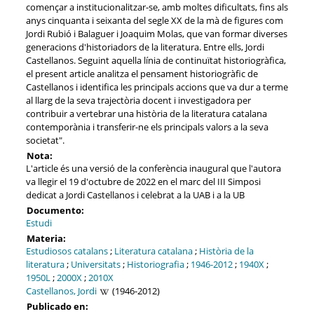
començar a institucionalitzar-se, amb moltes dificultats, fins als
anys cinquanta i seixanta del segle XX de la mà de figures com
Jordi Rubió i Balaguer i Joaquim Molas, que van formar diverses
generacions d'historiadors de la literatura. Entre ells, Jordi
Castellanos. Seguint aquella línia de continuïtat historiogràfica,
el present article analitza el pensament historiogràfic de
Castellanos i identifica les principals accions que va dur a terme
al llarg de la seva trajectòria docent i investigadora per
contribuir a vertebrar una història de la literatura catalana
contemporània i transferir-ne els principals valors a la seva
societat".
Nota:
L'article és una versió de la conferència inaugural que l'autora
va llegir el 19 d'octubre de 2022 en el marc del III Simposi
dedicat a Jordi Castellanos i celebrat a la UAB i a la UB
Documento:
Estudi
Materia:
Estudiosos catalans
;
Literatura catalana
;
Història de la
literatura
;
Universitats
;
Historiografia
;
1946-2012
;
1940X
;
1950L
;
2000X
;
2010X
Castellanos, Jordi
(1946-2012)
Publicado en: