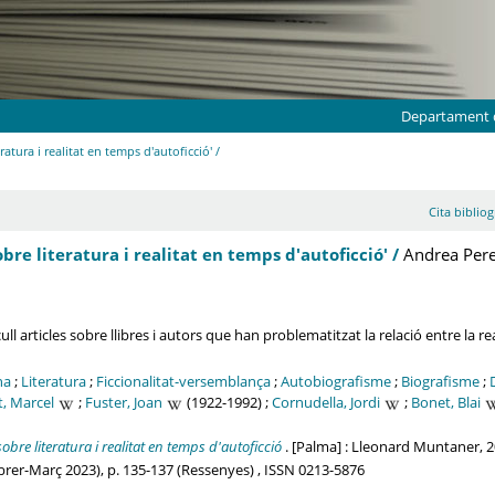
Departament d
ratura i realitat en temps d'autoficció' /
Cita bibliog
obre literatura i realitat en temps d'autoficció' /
Andrea Pere
l articles sobre llibres i autors que han problematitzat la relació entre la reali
na
;
Literatura
;
Ficcionalitat-versemblança
;
Autobiografisme
;
Biografisme
;
, Marcel
;
Fuster, Joan
(1922-1992) ;
Cornudella, Jordi
;
Bonet, Blai
obre literatura i realitat en temps d'autoficció
. [Palma] : Lleonard Muntaner, 
rer-Març 2023), p. 135-137 (Ressenyes) , ISSN 0213-5876