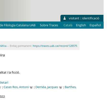
visitant ::
identificació
e Filologia Catalana UAB
Sobre Traces
Català
English
Español
ràfica
-- Enllaç permanent:
https://traces.uab.cat/record/128375
ira
tat i la ficció.
Dietari
;
Casas Ros, Antoni
;
Derrida, Jacques
;
Barthes,
2022