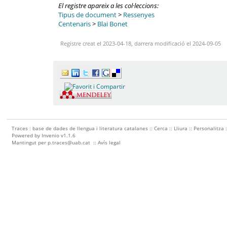
El registre apareix a les col·leccions:
Tipus de document
>
Ressenyes
Centenaris
>
Blai Bonet
Registre creat el 2023-04-18, darrera modificació el 2024-09-05
Traces : base de dades de llengua i literatura catalanes ::
Cerca
::
Lliura
::
Personalitza
Powered by
Invenio
v1.1.6
Mantingut per
p.traces@uab.cat
::
Avís legal