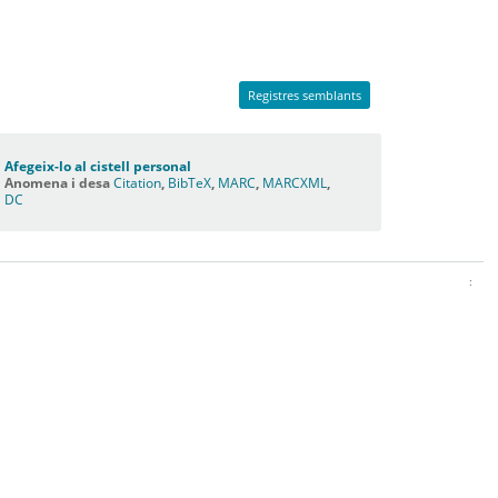
Registres semblants
Afegeix-lo al cistell personal
Anomena i desa
Citation
,
BibTeX
,
MARC
,
MARCXML
,
DC
: