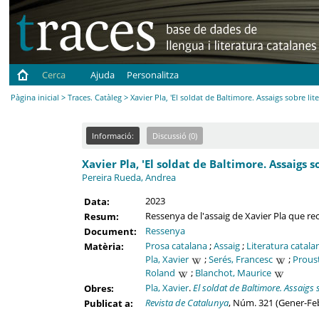
Cerca
Ajuda
Personalitza
Pàgina inicial
>
Traces. Catàleg
> Xavier Pla, 'El soldat de Baltimore. Assaigs sobre lite
Informació:
Discussió (0)
Xavier Pla, 'El soldat de Baltimore. Assaigs s
Pereira Rueda, Andrea
2023
Data:
Ressenya de l'assaig de Xavier Pla que recul
Resum:
Ressenya
Document:
Prosa catalana
;
Assaig
;
Literatura catala
Matèria:
Pla, Xavier
;
Serés, Francesc
;
Proust
Roland
;
Blanchot, Maurice
Pla, Xavier
.
El soldat de Baltimore. Assaigs s
Obres:
Revista de Catalunya
, Núm. 321 (Gener-Feb
Publicat a: