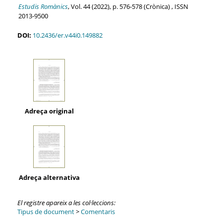
Estudis Romànics
, Vol. 44 (2022), p. 576-578 (Crònica) , ISSN
2013-9500
DOI:
10.2436/er.v44i0.149882
Adreça original
Adreça alternativa
El registre apareix a les col·leccions:
Tipus de document
>
Comentaris