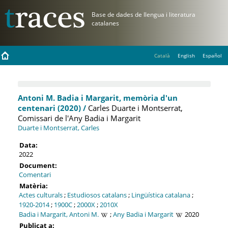
Català
English
Español
Antoni M. Badia i Margarit, memòria d'un
centenari (2020) /
Carles Duarte i Montserrat,
Comissari de l'Any Badia i Margarit
Duarte i Montserrat, Carles
Data:
2022
Document:
Comentari
Matèria:
Actes culturals
;
Estudiosos catalans
;
Lingüística catalana
;
1920-2014
;
1900C
;
2000X
;
2010X
Badia i Margarit, Antoni M.
;
Any Badia i Margarit
2020
Publicat a: