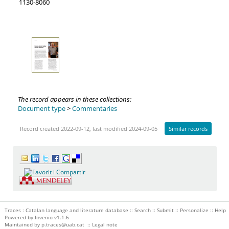
1130-8060
The record appears in these collections:
Document type
>
Commentaries
Record created 2022-09-12, last modified 2024-09-05
Similar records
Traces : Catalan language and literature database ::
Search
::
Submit
::
Personalize
::
Help
Powered by
Invenio
v1.1.6
Maintained by
p.traces@uab.cat
::
Legal note