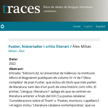
Català
English
Español
Fuster, historiador i crític literari /
Àlex Milian
Milian, Àlex
Date:
2022
Abstract:
Entrada: "Edicions 62, la Universitat de València i la Institució
Alfons el Magnànim publiquen els volums IV i V de l''Obra
completa' de Joan Fuster, que inclou els títols que més parlen
de literatura, tant des d'un punt de vista històric com crític. El
primer, 'Llengua i literatura I' aplega els que se centren en
literatura anterior a finals del XIX ('La poesia catalana',
'Consideracions sobre el Tirant' o 'Poetes, moriscos i capellans')
i el segon inclou 'Literatura catalana contemporània', que va