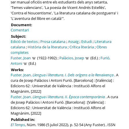
ser manual oficiós entre els estudiants dels anys setanta,
'Temes valencians', 'La poesia de Vicent Andrés Estellés',
'Contra el Noucentisme', 'La literatura catalana de postguerra' i
'L'aventura del llibre en català'".
Document:
Comentari
Subject:
Edició de textos
;
Prosa catalana
;
Assaig
;
Estudi
;
Literatura
catalana
;
Història de la literatura
;
Crítica literària
;
Obres
completes
Fuster, Joan
(1922-1992) ;
Palàcios, Josep
(Ed.) ;
Furió,
Antoni
(Ed.)
Works:
Fuster, Joan
.
Llengua i literatura, I. Dels orígens a la Renaixença
. A
cura de Josep Palàcios i Antoni Furió. [Barcelona] : [València] :
Edicions 62 : Universitat de València : Institució Alfons el
Magnànim, [2022]
Fuster, Joan
.
Llengua i literatura, II. Època contemporània
. A cura
de Josep Palàcios i Antoni Furió. [Barcelona] : [València] :
Edicions 62 : Universitat de València : Institució Alfons el
Magnànim, [2022]
Published in:
El Temps
, Núm. 1986 (5 juliol 2022), p. 52-54 (Any Fuster) , ISSN