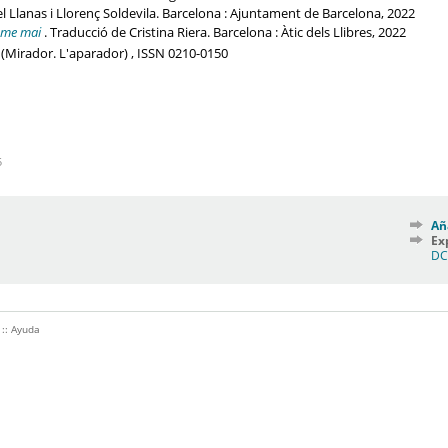
l Llanas i Llorenç Soldevila. Barcelona : Ajuntament de Barcelona, 2022
-me mai
. Traducció de Cristina Riera. Barcelona : Àtic dels Llibres, 2022
 (Mirador. L'aparador) , ISSN 0210-0150
5
Añ
Ex
D
::
Ayuda