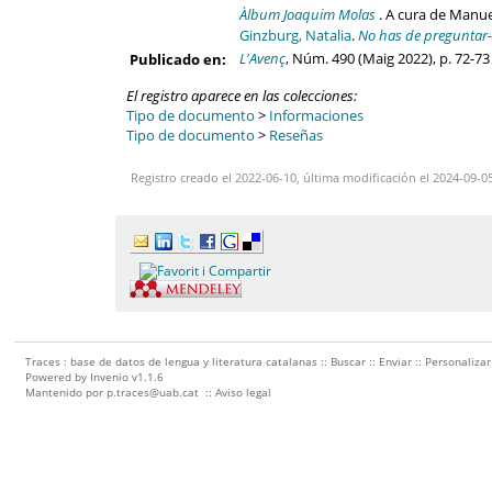
Àlbum Joaquim Molas
. A cura de Manue
Ginzburg, Natalia
.
No has de preguntar
L'Avenç
, Núm. 490 (Maig 2022), p. 72-73
Publicado en:
El registro aparece en las colecciones:
Tipo de documento
>
Informaciones
Tipo de documento
>
Reseñas
Registro creado el 2022-06-10, última modificación el 2024-09-0
Traces : base de datos de lengua y literatura catalanas ::
Buscar
::
Enviar
::
Personalizar
Powered by
Invenio
v1.1.6
Mantenido por
p.traces@uab.cat
::
Aviso legal