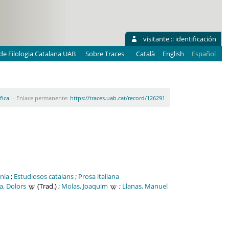
visitante ::
identificación
e Filologia Catalana UAB
Sobre Traces
Català
English
Español
fica
-- Enlace permanente:
https://traces.uab.cat/record/126291
ània
;
Estudiosos catalans
;
Prosa italiana
a, Dolors
(Trad.) ;
Molas, Joaquim
;
Llanas, Manuel