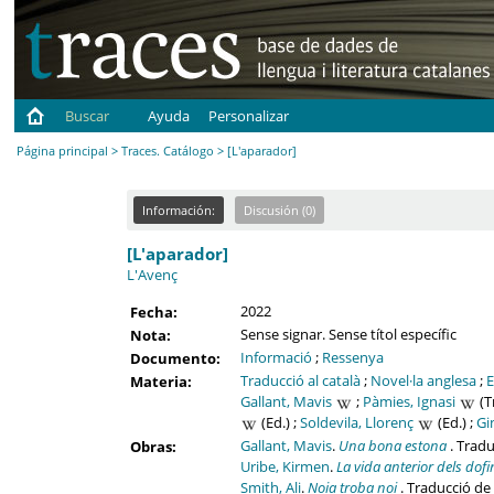
Buscar
Ayuda
Personalizar
Página principal
>
Traces. Catálogo
> [L'aparador]
Información:
Discusión (0)
[L'aparador]
L'Avenç
2022
Fecha:
Sense signar. Sense títol específic
Nota:
Informació
;
Ressenya
Documento:
Traducció al català
;
Novel·la anglesa
;
E
Materia:
Gallant, Mavis
;
Pàmies, Ignasi
(T
(Ed.) ;
Soldevila, Llorenç
(Ed.) ;
Gi
Gallant, Mavis
.
Una bona estona
. Tradu
Obras:
Uribe, Kirmen
.
La vida anterior dels dofi
Smith, Ali
.
Noia troba noi
. Traducció de