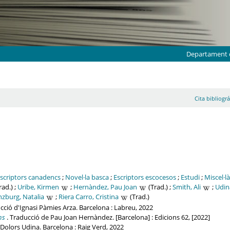
Departament d
Cita bibliográ
scriptors canadencs
;
Novel·la basca
;
Escriptors escocesos
;
Estudi
;
Miscel·l
rad.) ;
Uribe, Kirmen
;
Hernàndez, Pau Joan
(Trad.) ;
Smith, Ali
;
Udin
nzburg, Natalia
;
Riera Carro, Cristina
(Trad.)
cció d'Ignasi Pàmies Arza. Barcelona : Labreu, 2022
ns
. Traducció de Pau Joan Hernàndez. [Barcelona] : Edicions 62, [2022]
 Dolors Udina. Barcelona : Raig Verd, 2022