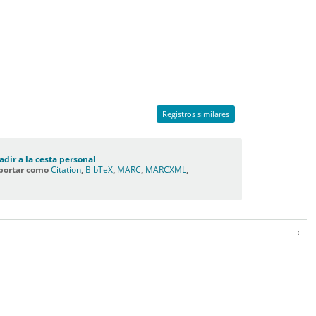
Registros similares
adir a la cesta personal
portar como
Citation
,
BibTeX
,
MARC
,
MARCXML
,
C
: