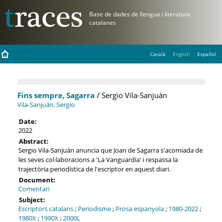
Català
English
Español
Fins sempre, Sagarra /
Sergio Vila-Sanjuán
Vila-Sanjuán, Sergio
Date:
2022
Abstract:
Sergio Vila-Sanjuán anuncia que Joan de Sagarra s'acomiada de
les seves col·laboracions a 'La Vanguardia' i respassa la
trajectòria periodística de l'escriptor en aquest diari.
Document:
Comentari
Subject:
Escriptors catalans
;
Periodisme
;
Prosa espanyola
;
1980-2022
;
1980X
;
1990X
;
2000L