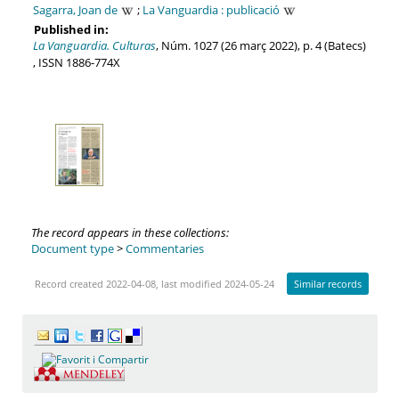
Sagarra, Joan de
;
La Vanguardia : publicació
Published in:
La Vanguardia. Culturas
, Núm. 1027 (26 març 2022), p. 4 (Batecs)
, ISSN 1886-774X
The record appears in these collections:
Document type
>
Commentaries
Record created 2022-04-08, last modified 2024-05-24
Similar records